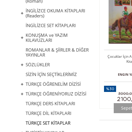
(Roman)
İNGİLİZCE OKUMA KİTAPLARI
(Readers)
İNGİLİZCE SET KİTAPLARI
KONUŞMA ve YAZIM
KILAVUZLARI
ROMANLAR & ŞİİRLER & DİĞER
YAYINLAR
Çocuklar İçin A
Kit
SÖZLÜKLER
SİZİN İÇİN SEÇTİKLERİMİZ
ENGIN Y
TÜRKÇE ÖĞRENELİM DİZİSİ
%30
TÜRKÇE ÖĞRENİYORUZ DİZİSİ
3000,
2100
TÜRKÇE DERS KİTAPLARI
Sepet
TÜRKÇE DİL KİTAPLARI
TÜRKÇE SET KİTAPLAR