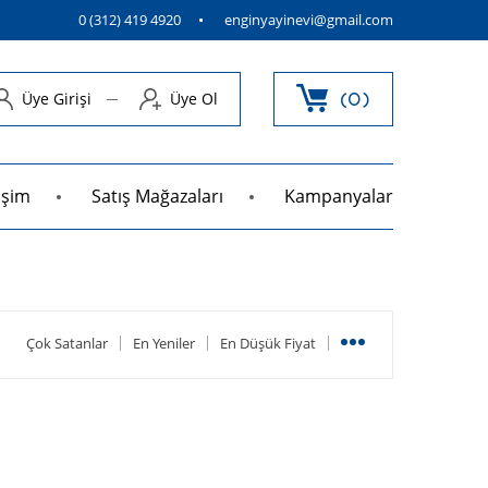
0 (312) 419 4920
enginyayinevi@gmail.com
Üye Girişi
Üye Ol
0
tişim
Satış Mağazaları
Kampanyalar
Çok Satanlar
En Yeniler
En Düşük Fiyat