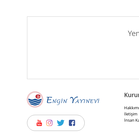
Yen
Kuru
Hakkım
İletişim
İnsan K