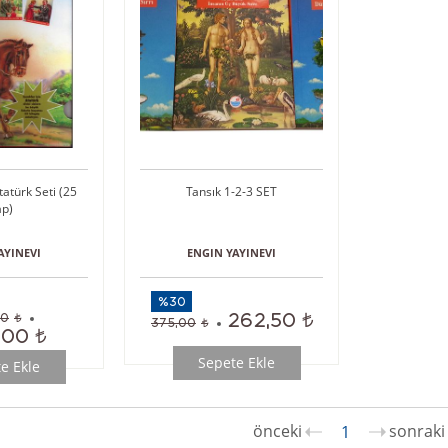
tatürk Seti (25
Tansık 1-2-3 SET
ap)
AYINEVI
ENGIN YAYINEVI
%30
262,50
00
375,00
,00
Sepete Ekle
e Ekle
1