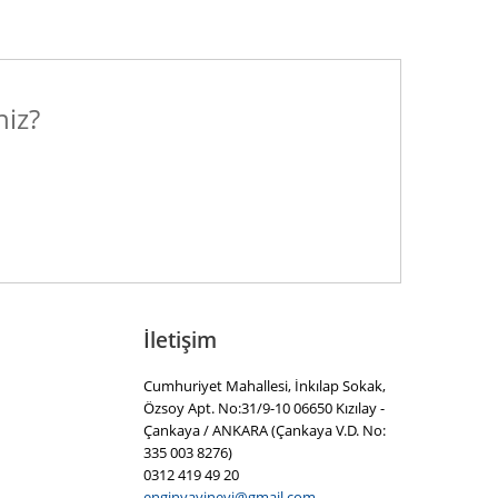
niz?
İletişim
Cumhuriyet Mahallesi, İnkılap Sokak,
Özsoy Apt. No:31/9-10 06650 Kızılay -
Çankaya / ANKARA (Çankaya V.D. No:
335 003 8276)
0312 419 49 20
enginyayinevi@gmail.com