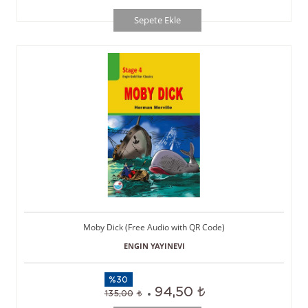
Sepete Ekle
Moby Dick (Free Audio with QR Code)
ENGIN YAYINEVI
%30
94,50
135,00