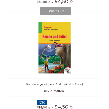
94,50
135,00
Sepete Ekle
Romeo ve Juliet (Free Audio with QR Code)
ENGIN YAYINEVI
%30
94,50
135,00