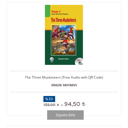
The Three Musketeers (Free Audio with QR Code)
ENGIN YAYINEVI
%30
94,50
135,00
Sepete Ekle