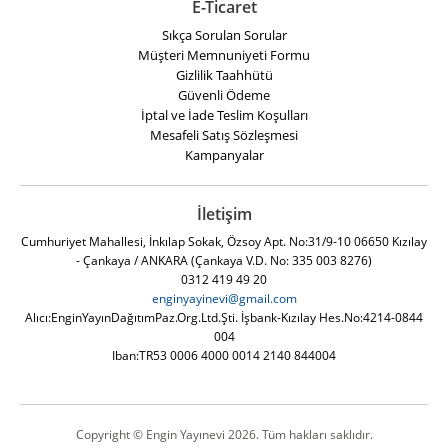
E-Ticaret
Sıkça Sorulan Sorular
Müşteri Memnuniyeti Formu
Gizlilik Taahhütü
Güvenli Ödeme
İptal ve İade Teslim Koşulları
Mesafeli Satış Sözleşmesi
Kampanyalar
İletişim
Cumhuriyet Mahallesi, İnkılap Sokak, Özsoy Apt. No:31/9-10 06650 Kızılay
- Çankaya / ANKARA (Çankaya V.D. No: 335 003 8276)
0312 419 49 20
enginyayinevi@gmail.com
Alıcı:EnginYayınDağıtımPaz.Org.Ltd.Şti. İşbank-Kızılay Hes.No:4214-0844
004
Iban:TR53 0006 4000 0014 2140 844004
Copyright © Engin Yayınevi 2026. Tüm hakları saklıdır.