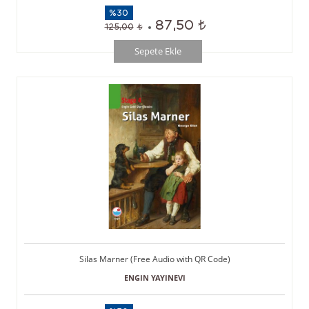
%30
87,50
125,00
Sepete Ekle
Silas Marner (Free Audio with QR Code)
ENGIN YAYINEVI