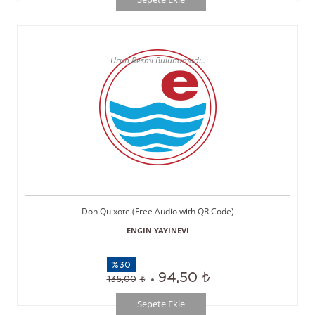
Don Quixote (Free Audio with QR Code)
ENGIN YAYINEVI
%30
94,50
135,00
Sepete Ekle