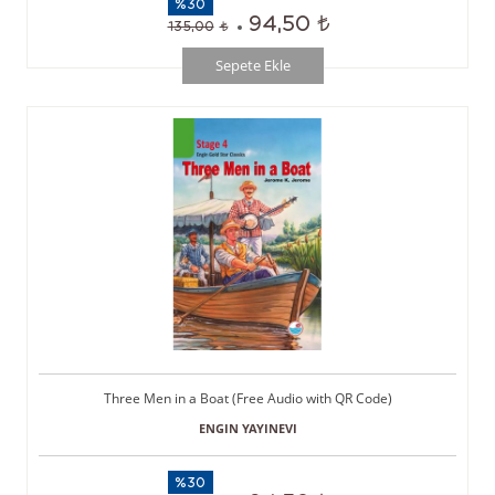
%30
94,50
135,00
Sepete Ekle
Three Men in a Boat (Free Audio with QR Code)
ENGIN YAYINEVI
%30