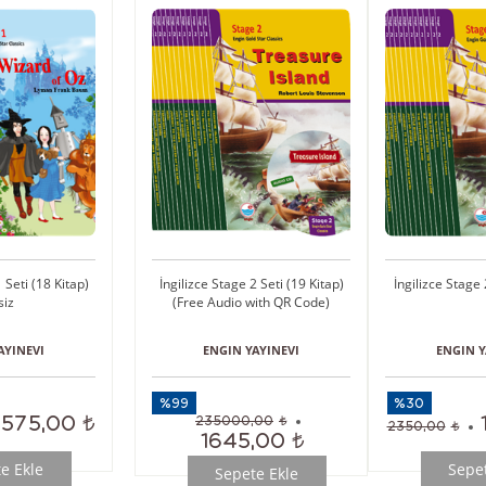
 Seti (18 Kitap)
İngilizce Stage 2 Seti (19 Kitap)
İngilizce Stage 
siz
(Free Audio with QR Code)
AYINEVI
ENGIN YAYINEVI
ENGIN Y
%99
%30
1575,00
235000,00
2350,00
1645,00
e Ekle
Sepet
Sepete Ekle