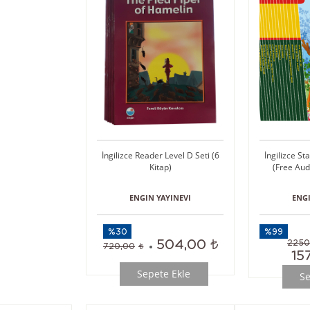
İngilizce Reader Level D Seti (6
İngilizce St
Kitap)
(Free Aud
ENGIN YAYINEVI
ENGI
%30
%99
504,00
2250
720,00
15
Sepete Ekle
Se