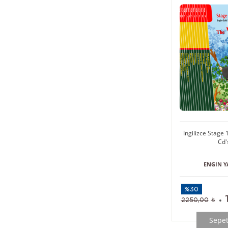
İngilizce Stage 1
Cd'
ENGIN Y
%30
2250,00
Sepet