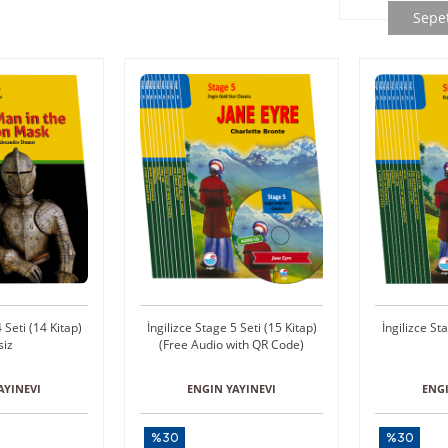
Sepet
 Seti (14 Kitap)
İngilizce Stage 5 Seti (15 Kitap)
İngilizce St
siz
(Free Audio with QR Code)
AYINEVI
ENGIN YAYINEVI
ENGI
%30
%30