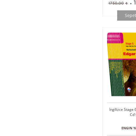
1750,00
Sepet
İngilizce Stage 6
Cd'
ENGIN Y