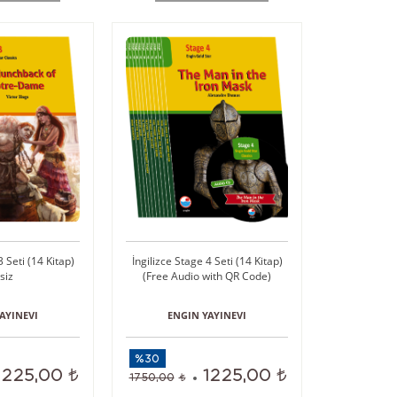
3 Seti (14 Kitap)
İngilizce Stage 4 Seti (14 Kitap)
siz
(Free Audio with QR Code)
AYINEVI
ENGIN YAYINEVI
%30
1225,00
1225,00
1750,00