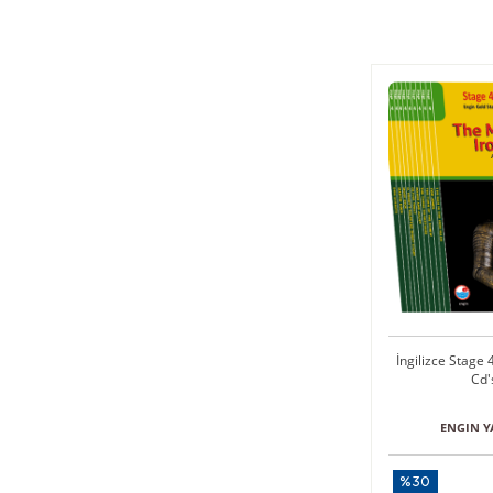
İngilizce Stage 4
Cd'
ENGIN Y
%30