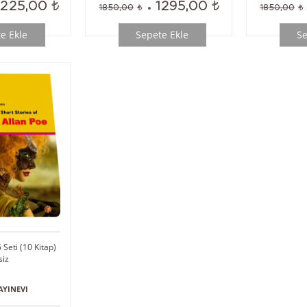
1225,00
1295,00
1850,00
1850,00
e Ekle
Sepete Ekle
Se
 Seti (10 Kitap)
siz
AYINEVI