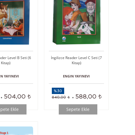
ader Level B Seti (6
İngilizce Reader Level C Seti (7
Kitap)
Kitap)
N YAYINEVI
ENGIN YAYINEVI
%30
504,00
588,00
840,00
pete Ekle
Sepete Ekle