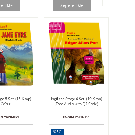
e Ekle
Sepete Ekle
age 5 Seti (15 Kitap)
İngilizce Stage 6 Seti (10 Kitap)
Cd'siz
(Free Audio with QR Code)
N YAYINEVI
ENGIN YAYINEVI
%30