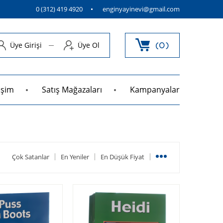
0 (312) 419 4920
enginyayinevi@gmail.com
Üye Girişi
Üye Ol
0
tişim
Satış Mağazaları
Kampanyalar
Çok Satanlar
En Yeniler
En Düşük Fiyat