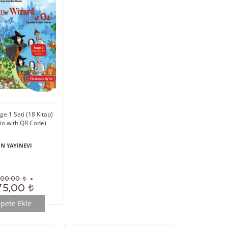
age 1 Seti (18 Kitap)
io with QR Code)
N YAYINEVI
00,00
75,00
pete Ekle