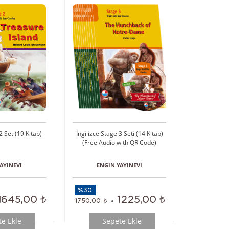
2 Seti(19 Kitap)
İngilizce Stage 3 Seti (14 Kitap)
(Free Audio with QR Code)
AYINEVI
ENGIN YAYINEVI
%30
1645,00
1225,00
1750,00
e Ekle
Sepete Ekle