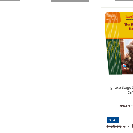
İngilizce Stage 
Cd'
ENGIN Y
%30
1750,00