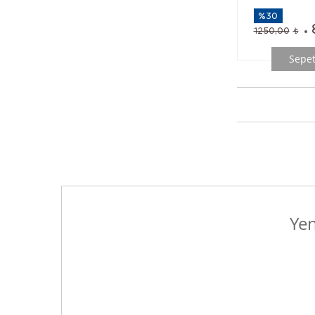
%30
1250,00
Sepet
Yen