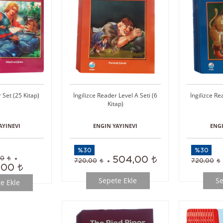
 Set (25 Kitap)
İngilizce Reader Level A Seti (6
İngilizce Re
Kitap)
AYINEVI
ENGIN YAYINEVI
ENGI
%30
%30
504,00
00
720,00
720,00
,00
Sepete Ekle
Se
e Ekle