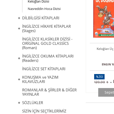
Keloğlan Dizisi
Nasreddin Hoca Dizisi
DİLBİLGİSİ KİTAPLARI
İNGİLİZCE HİKAYE KİTAPLAR
(Stages)
İNGİLİZCE KLASİKLER DİZİSİ -
ORİGİNAL GOLD CLASSİCS
(Roman)
Keloğlan Üç 
İNGİLİZCE OKUMA KİTAPLARI
(Readers)
ENGIN Y
İNGİLİZCE SET KİTAPLARI
KONUŞMA ve YAZIM
%30
KILAVUZLARI
120,00
ROMANLAR & ŞİİRLER & DİĞER
Sepet
YAYINLAR
SÖZLÜKLER
SİZİN İÇİN SEÇTİKLERİMİZ