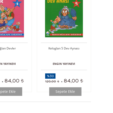
ğlan Devler
Keloglan 5 Dev Aynası
N YAYINEVI
ENGIN YAYINEVI
%30
84,00
84,00
120,00
pete Ekle
Sepete Ekle