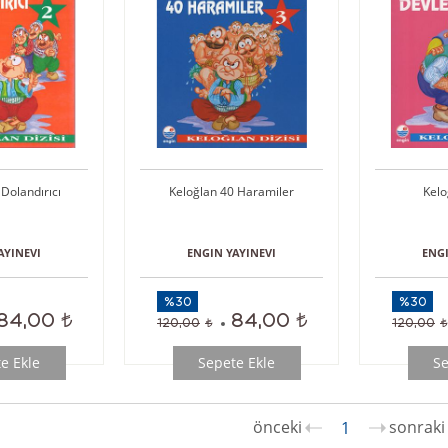
Dolandırıcı
Keloğlan 40 Haramiler
Kelo
AYINEVI
ENGIN YAYINEVI
ENGI
%30
%30
84,00
84,00
120,00
120,00
e Ekle
Sepete Ekle
Se
1