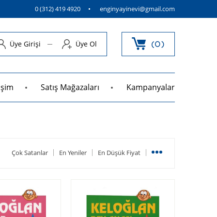
0 (312) 419 4920
enginyayinevi@gmail.com
Üye Girişi
Üye Ol
0
tişim
Satış Mağazaları
Kampanyalar
Çok Satanlar
En Yeniler
En Düşük Fiyat